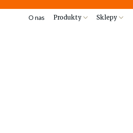
O nas
Produkty
Sklepy
Wszystkie produkty
/
Kanapki
/
Kanapka ze