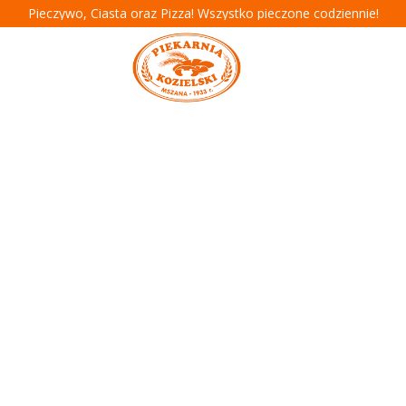
Pieczywo, Ciasta oraz Pizza! Wszystko pieczone codziennie!
 śledziem
L
śle