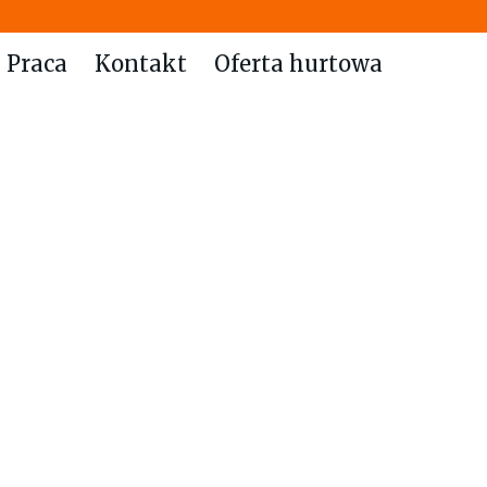
Praca
Kontakt
Oferta hurtowa
Kanapka ze
śledziem
imitowana kanapka ze słonym
dziem. Dostępna tylko w środy i
piątki!