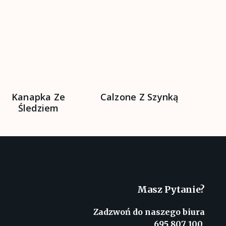
Kanapka Ze
Calzone Z Szynką
Kana
Śledziem
Masz Pytanie?
Zadzwoń do naszego biura
695 807 100