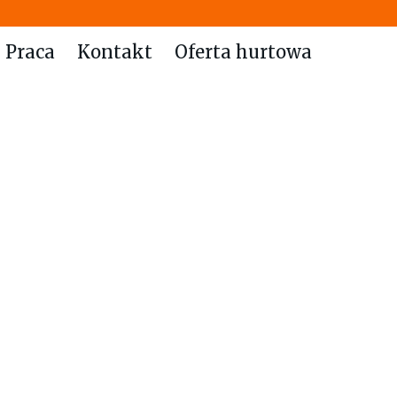
Praca
Kontakt
Oferta hurtowa
Heading
his is some text inside of a div
block.