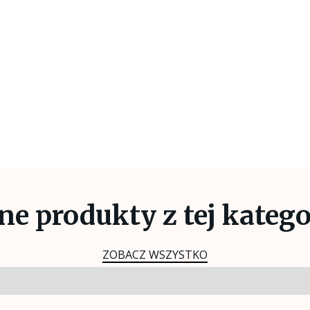
 inside of a div block.
.
ome text inside of a div block.
ne produkty z tej katego
iv block.
ZOBACZ WSZYSTKO
 block.