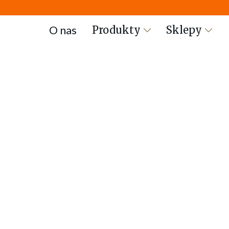
O nas
Produkty
Sklepy
Wszystkie produkty
/
Ciasta
/
Text Link